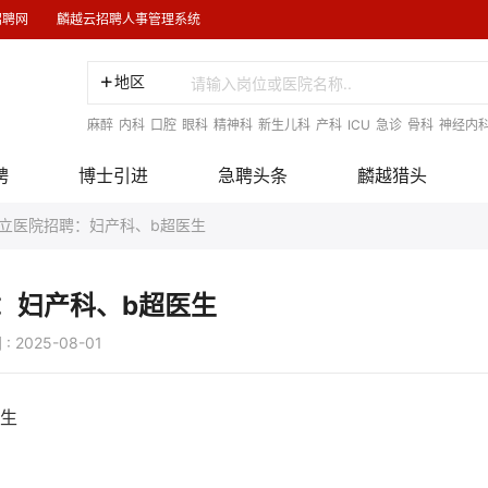
招聘网
麟越云招聘人事管理系统
地区
麻醉
内科
口腔
眼科
精神科
新生儿科
产科
ICU
急诊
骨科
神经内
聘
博士引进
急聘头条
麟越猎头
立医院招聘：妇产科、b超医生
：妇产科、b超医生
25-08-01
医生