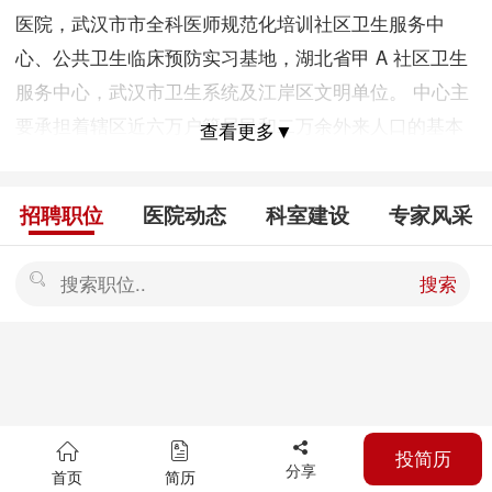
医院，武汉市市全科医师规范化培训社区卫生服务中
心、公共卫生临床预防实习基地，湖北省甲 A 社区卫生
服务中心，武汉市卫生系统及江岸区文明单位。 中心主
要承担着辖区近六万户籍居民和二万余外来人口的基本
查看更多▼
医疗和公共卫生服务等任务。服务范围14.74平方公里，
开展基本医疗和公共卫生服务。中心业务用房4000平方
招聘职位
医院动态
科室建设
专家风采
米，有中高级专业技术人员60余人。设有全科门诊、中
医科、康复理疗科、医学影像科、检验科、预防医学
搜索
科、康复病房等。 近年来，先后与解放军161医院、武
汉市中心医院等三级医院建立了紧密型医疗联合体及双
向转诊合作关系，提升了中心医疗技术水平。谌家矶街
社区卫生服务中心不断开拓创新，牢固树立“以人为本，
以健康为中心”的服务理念，为社区居民提供医疗、预
投简历
防、保健、康复、健康教育及计划生育指导等社区卫生
分享
首页
简历