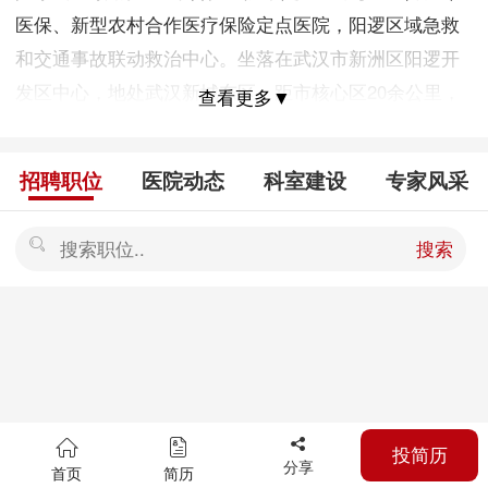
医保、新型农村合作医疗保险定点医院，阳逻区域急救
和交通事故联动救治中心。坐落在武汉市新洲区阳逻开
发区中心，地处武汉新城东区，距市核心区20余公里，
查看更多▼
距轨道交通21号线200米、市公交231、232、233路（起
点站）分别通往武昌、江岸、汉口北、交通四通八达，
招聘职位
医院动态
科室建设
专家风采
十分便利。 医院建筑面积23万平方米，医院共设8个病
区，编制床位200张（二期增加至480张），可年接门诊
搜索
病人10万人次，医院设备先进，技术力量雄厚，拥有西
门子16排螺旋CT、美国GE公司1.5T磁共振、平板直接
数字化X线成像系统、美国GE公司四维彩超、全自动生
化分析仪、DSA手术室等先进医疗设备。医院服务功能
完善，全院酒店式标准病房、设备中央空调，集中供暖
制冷，为患者提供了舒适、优雅的就医环境。
投简历
分享
首页
简历