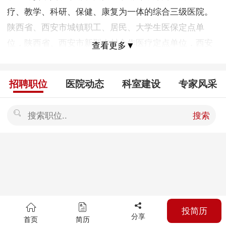
疗、教学、科研、保健、康复为一体的综合三级医院。
陕西省、西安市城镇职工、居民、大学生医保定点单
位，陕西省、西安市新型农村合作医疗定点单位，西安
查看更多▼
培华学院附属医院。 医院占地面积3.2万平方米，建筑面
积5.2万平方米，医院现有床位800张，职工1000余名，
招聘职位
医院动态
科室建设
专家风采
其中中高级专业技术人员310名。设有临床、医技科室40
个。医院固定资产达到3.8亿元，配备有美国GE1.5T磁
搜索
共振成像系统、美国GE16排螺旋CT机、大型数字化平
板C型臂血管造影系统、美国GE彩色B超、DR拍片机、
岛津数字化遥控X光诊断系统、腹腔镜、全自动生化分析
仪、重症监护系统、血液净化系统、手术室层流净化系
统等各种先进的诊疗设备，为医疗、科研提供了先进的
保障手段。 医院以“建设惠民优质高效的省级医院”为指
投简历
针，坚持“爱心、精心、专心、放心”的服务品牌，先后
分享
首页
简历