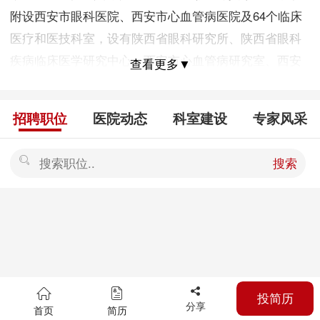
附设西安市眼科医院、西安市心血管病医院及64个临床
医疗和医技科室，设有陕西省眼科研究所、陕西省眼科
疾病临床医学研究中心、西安市心血管病研究室、西安
查看更多▼
市皮肤病研究室、西安市男性病研究室、西安市临床超
声医学研究室、西安地区超声诊断专家会诊中心以及西
招聘职位
医院动态
科室建设
专家风采
安市眼库。医院现有员工1600余人，其中高级专业技术
职称人员300余人 ，博士、硕士学历300余人。 眼科
搜索
（西安市眼科医院）是陕西省及西安市医学重点学科，
拥有眼科教研室及临床研究生教学点，临床开设20个眼
科亚专业，已经建设成具有国内领先水平的集医、教、
研为一体的西部地区现代化眼病专科医院。 隶属于西安
市第一医院的西安市眼库是西部地区成立最早的规模最
大的眼库，已先后与斯里兰卡国际眼库、美国国际眼库
投简历
及美国西雅图眼库建立了友好合作关系，陕西省慈善协
分享
首页
简历