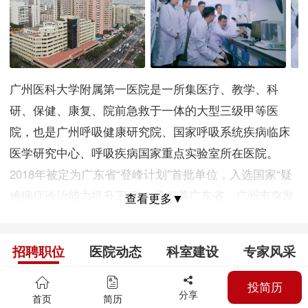
广州医科大学附属第一医院是一所集医疗、教学、科
研、保健、康复、院前急救于一体的大型三级甲等医
院，也是广州呼吸健康研究院、国家呼吸系统疾病临床
医学研究中心、呼吸疾病国家重点实验室所在医院。
2018年被定为广东省“登峰计划”首批单位，入选国家“疑
难病症诊治能力提升工程”，承担着广东省、广州市突发
查看更多▼
公共卫生事件及紧急医疗救援任务，特别是在抗击非典
和禽流感等突发事件中为国家和社会作出了重要贡献，
招聘职位
医院动态
科室建设
专家风采
享誉海内外。 目前开设病床1500张，设有44个临床科
室、18个医技科室。现有职工3160人，其中高级职称
投简历
搜索
分享
首页
简历
520人，博士生导师32人和硕士生导师145人;拥有中国工