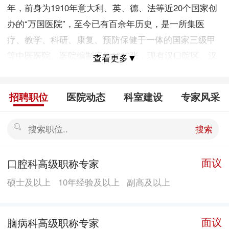
年，前身为1910年意大利、英、德、法等近20个国家创
办的“万国医院”，至今已有百余年历史，是一所集医
疗、教学、科研、康复、预防保健于一体的国家三级甲
等中医医院。医院编制床位1200张，现有汉口院区、汉
查看更多▼
阳院区、二桥院区、台北院区四个院区，建有全省中医
医疗机构规模最大、设施最全、技术领先的武汉中医药
招聘职位
医院动态
科室建设
专家风采
学基地。 医院特色优势明显，学术流派纷呈，涌现出陆
继韩、黄寿人、刘达夫、章真如、张家声、张介安、徐
搜索
升阳、徐宜厚等一批在全国颇具影响的知名中医专家。
拥有核磁共振、CT、全自动生化仪等一流诊疗设备，除
面议
口腔科高级职称专家
传统中医科室外，还设有ICU、CCU、血液净化室、腔
硕士及以上
10年经验及以上
副高及以上
镜中心等辅助单元，形成了现代医学技术与中医药特色
有机结合的技术优势。 医院以重点项目建设为抓手，坚
持创新发展理念，坚定地走改革发展之路，创建了2个国
面议
脑病科高级职称专家