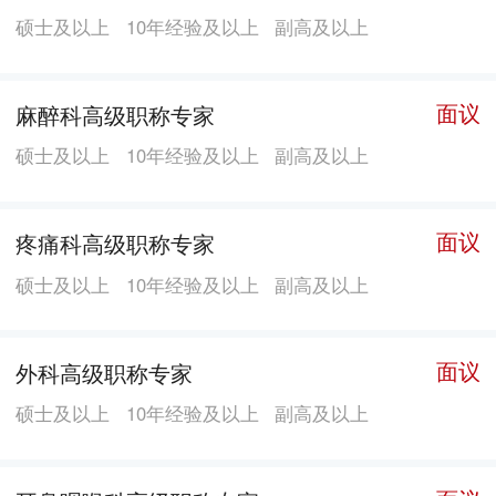
家级三级科研实验室，5个全国名老中医药专家学术研究
硕士及以上
10年经验及以上
副高及以上
室;2个国家中医药管理局重点学科，2个国家临床重点专
科，7个国家局级重点专科和10余个省市级重点专科。先
后被确立为全国中药饮片小包装、中医药标准化建设、
面议
麻醉科高级职称专家
中药制剂能力建设、中医“治未病”工程、中医药文化建
硕士及以上
10年经验及以上
副高及以上
设等多个国家级项目的试点单位。武汉市中医药研究
所、全国针灸临床研究中心武汉分中心、武汉市中药质
面议
疼痛科高级职称专家
量控制中心挂靠于医院。 近年来，医院荣获了全国卫生
系统先进集体、首届全国中医药科技推广先进单位、国
硕士及以上
10年经验及以上
副高及以上
家中医药管理局中医药文化建设先进单位、湖北省三级
优秀中医医院、湖北省中医药工作先进集体、湖北省卫
面议
外科高级职称专家
生工作先进单位、武汉市“五一”劳动奖状先进单位、武
硕士及以上
10年经验及以上
副高及以上
汉市文明单位等多项殊荣，医院高质高效的中医药服务
得到各级政府和老百姓的充分肯定。 为加强学科建设，
根据医院业务发展需要，现面向全国招聘专业人才。