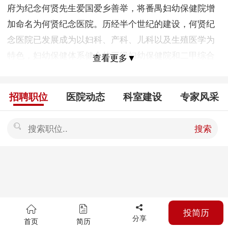
府为纪念何贤先生爱国爱乡善举，将番禺妇幼保健院增
加命名为何贤纪念医院。历经半个世纪的建设，何贤纪
念医院已发展成为以妇科、产科、儿科以及生殖医学为
特色，妇幼保健体系健全的三级妇幼保健院和二甲综合
查看更多▼
性医院;是南方医科大学非直属附属医院。2012年，与沙
湾人民医院建立紧密合作关系，迈向一院多区跨越式发
招聘职位
医院动态
科室建设
专家风采
展新模式; 2015年,与番禺区内9家医疗单位组建“何贤纪
念医院医联体”，区域医疗资源共享，为广大群众提供更
搜索
优质便捷的医疗服务。 何贤纪念医院现有院本部、沙湾
院区、康复院区、妇幼保健计划生育服务中心四个院
区。编制床位800张，职工1406人，正高专业技术职称
37名，副高职称170名，硕博士129名。 南方医科大学硕
士研究生导师1名，南方医科大学兼职硕士研究生导师10
投简历
名;广东医学院硕士研究生导师2名，广东省级各专业委
分享
首页
简历