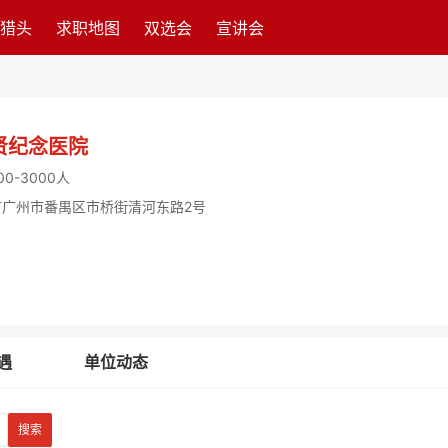
猎头
求职地图
双选会
宣讲会
贤纪念医院
00-3000人
广州市番禺区市桥街清河东路2号
遇
单位动态