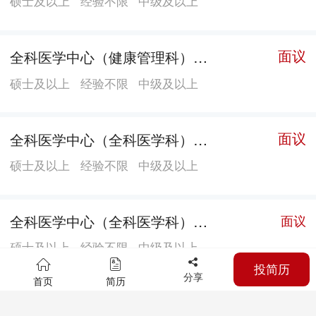
硕士及以上
经验不限
中级及以上
国家临床重点专科。2013年南方医院肿瘤团队成功植入
中西医结合医院，成立了南方医科大学中西医结合肿瘤
面议
全科医学中心（健康管理科）全科医师（眼科方向）
中心。现已建设肿瘤内科6个病区、胸部肿瘤外科、腹部
肿瘤外科、妇瘤科、头颈肿瘤外科等多个亚专科，可开
硕士及以上
经验不限
中级及以上
展手术、放疗、化疗、介入、靶向治疗、免疫治疗等各
种肿瘤治疗。为中国临床肿瘤学会副会长、广东省中西
面议
全科医学中心（全科医学科）主治医师
医结合学会副理事长、广东省抗癌协会副理事长、广东
硕士及以上
经验不限
中级及以上
省医学会肿瘤学分会会长、广州抗癌协会理事长单位。
拥有客座教授8名（其中院士5名），教授/主任医师11
名，副教授/副主任医师16名，研究员2名，主治医师31
全科医学中心（全科医学科）主治医师
面议
名，博士18名，硕士33名，留学归国人员8名。2015年
硕士及以上
经验不限
中级及以上
荣获“中国百佳最具影响力的肿瘤医疗机构”等荣誉。
投简历
分享
2016年、2017年、2018年连续三年荣登中国医院排名榜
首页
简历
全科医学中心（健康管理科）全科医师（耳鼻喉方向）
面议
华南地区最受欢迎肿瘤专科榜单。 梅花香自苦寒来。在