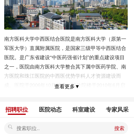
南方医科大学中西医结合医院是南方医科大学（原第一
军医大学）直属附属医院，是国家三级甲等中西医结合
医院。是广东省建设“中医药强省计划”的重点建设项目
之一，医院由南方医科大学整合其下属中医药学院、南
方医院和珠江医院的中西医优势学科人才资源建设而
成。医院于2006年10月开业，新住院楼于2010年6月启
查看更多▼
用，医院一期规划800张床位，展开科室38个，是一
所“以中医为特色，西医为基础，中西医结合为优势，肿
招聘职位
医院动态
科室建设
专家风采
瘤学科为龙头，多学科协调发展”的教学科研型中西医结
合医院。是国家传承创新重点中医医院建设单位、广东
搜索
省中医药科技创新中心、国家中医住院医师规范化培训