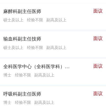
基地。 医院大部分学科带头人均从南方医院等广州著名
面议
麻醉科副主任医师
三甲医院引进，现有卫生专业技术人员774人，其中具有
硕士及以上
经验不限
副高及以上
高级职称人员172人，博士生导师33名，硕士生导师68
名。国家名老中医药传承导师4人，广东省名中医6名，
广东省名老中医药传承导师1人，广东省名中医传承导师
面议
输血科副主任技师
5人。 中西医结合医院早期以中医药学院为依托建设，
硕士及以上
经验不限
副高及以上
实行“院院合一”管理模式。中医药学院前身是中国人民
解放军第一军医大学中医系，有40多年的发展历史，曾
是全军唯一的中医药教医研基地，拥有2个博士学位授权
面议
全科医学中心（全科医学科）副主任医师2
一级学科（中西医结合医学和中药学）和1个硕士学位授
博士
经验不限
副高及以上
权一级学科（中医学），同时拥有国家一级重点学科
——中西医结合临床，凭借底蕴深厚的中西医结合临床
面议
呼吸科副主任医师
学科实力，滋生了一批国家级重点学科和专科，其中6个
国家中医药管理局重点学科（中医脑病学、中医肾病
博士
经验不限
副高及以上