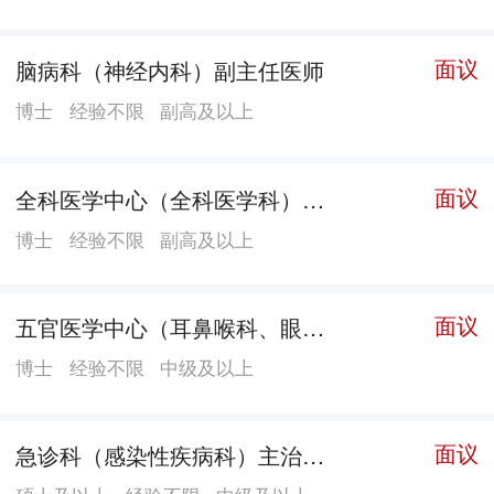
学、中药药剂学、中药药理学、中医痹病学和中西医结
合基础）;4个国家中医药管理局重点专科（脑病科、风
面议
脑病科（神经内科）副主任医师
湿病科、推拿科、心血管病科）;还有2个广东省中医药
博士
经验不限
副高及以上
局重点专科（风湿病科和肝胆病科）;2个广东省中医药
局中医临床重点专病（中西医结合脾胃病、中西医结合
肝病）;中药研究与临床结合开发的三九胃泰、正天丸、
面议
全科医学中心（全科医学科）副主任医师1
尿毒清、壮骨关节丸、金关片等享誉海内外。 医院拥有
博士
经验不限
副高及以上
一大批国家和省级名老中医，有国家名老中医药专家经
验传承导师4名（陈宝田、罗仁、吕志平、彭康），广东
省名中医6名（陈宝田、吕志平、罗仁、谢炜、周迎春、
面议
五官医学中心（耳鼻喉科、眼科、口腔科）口腔科主治医师
李娟），已建成3个全国名老中医药专家传承工作室（陈
博士
经验不限
中级及以上
宝田教授、吕志平教授、罗仁教授），1个广东省名老中
医药专家传承工作室（罗仁教授）;5个广东省名中医传
面议
急诊科（感染性疾病科）主治医师
承工作室（文小敏教授、魏连波教授、谢炜教授、周迎
春教授、李娟教授）。 肿瘤学科是医院的龙头学科，是