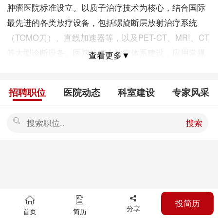
肿瘤医院标准设立。以质子治疗技术为核心，结合国际
最先进的各类放疗设备，包括螺旋断层放射治疗系统
（TOMO刀）、直线加速器等，以及PET-CT、MRI、CT
等大型诊断设备。医院按综合治疗体系建设，应用常规
查看更多▼
手术、化疗、放疗，以及生物免疫治疗、中医康复治
疗。对肿瘤病人从整体医疗入手，以国际治疗肿瘤最高
招聘职位
医院动态
科室建设
专家风采
水平评估患者的病情、身体状况、生理及家庭等因素，
制定个性化的治疗方案，为肿瘤病人提供最适宜的诊疗
搜索
服务，使肿瘤病人从中获益。 广州是全国最大的三个城
市之一，是华南最大城市，而质子治疗作为全国重点规
划项目，在广州设立质子肿瘤治疗中心，能够加强广州
在全国肿瘤治疗的领先地位；同时质子治疗在国际上是
一个技术成熟的新领域，科研价值很大，每年会产生大
投简历
批相关的科研成果，引领肿瘤治疗新的方向，成为吸引
分享
首页
简历