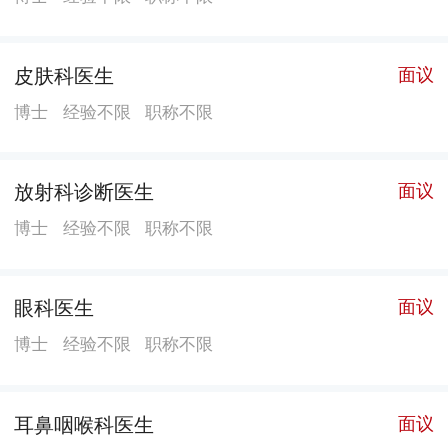
社会主义思想为指导，贯彻落实新时期我国卫生与健康
工作方针，坚持以人民健康为中心，以救死扶伤、防病
皮肤科医生
面议
治病、提高人民健康水平和促进医学事业发展为宗旨，
坚守“仁爱、精诚、团结、创新”的院训，发扬“艰苦创
博士
经验不限
职称不限
业、求真务实、勇于开拓”的广医二院精神，实行全方位
优质医疗服务。先后被评为“三级甲等医院”“爱婴医
放射科诊断医生
面议
院”“全国卫生系统先进集体”和“全国模范职工之家”，荣
博士
经验不限
职称不限
获广东省“医疗系统先进集体”“文明医院”“百家文明医
院”“白求恩式先进集体”“学雷锋活动示范点”及“广州市文
明单位标兵”“广州市最受欢迎三甲医院”“广州市医保信
眼科医生
面议
用‘AAA’级定点医疗机构”等荣誉称号。 番禺院区位于广
博士
经验不限
职称不限
州市番禺区亚运城，前身为“广州医科大学附属第四医
院”，2016年经广州市机构编制委员会和广州医科大学批
准，整体并入广医二院。番禺院区占地面积82亩，建筑
耳鼻咽喉科医生
面议