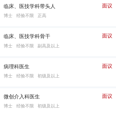
面议
临床、医技学科带头人
中医临床优秀人才1名、享受国务院特殊津贴专家4名，
博士
经验不限
正高
广东省医学领军人才3名，广东省名中医2名，广东省特
支计划领军人才1名、青年人才5名，广东省特支教学名
师1名，广东省自然科学基金杰出青年2名，广东省青年
面议
临床、医技学科骨干
珠江人才2名，广州市杰出专家1名、广州市优秀专家4
博士
经验不限
副高及以上
名、广州市“岭南英杰”工程第二梯队人才1名、广州市“广
聚英才”人才工程领军人才2名、广州市医学重点人才18
名、优秀人才110名、广州市青年后备人才44名。有博士
面议
病理科医生
生导师75人，硕士生导师约300人。 医院在神经系统疾
博士
经验不限
初级及以上
病、心血管疾病、过敏性疾病、慢性疼痛的诊疗、肾移
植及急诊救治等领域达到国内先进水平。拥有国家临床
面议
微创介入科医生
重点专科4个（过敏反应科、疼痛科、急诊科、神经内
科），国家卫生健康委、国家中医药局中西医协同“旗
博士
经验不限
初级及以上
舰”科室1个（中医科），“十二五”省级临床重点专科16个