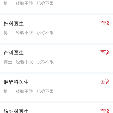
面积6.6万平方米，编制床位500张。番禺院区以“小综
博士
经验不限
职称不限
合、大专科”为导向，重点打造器官移植中心、心脑血管
疾病防治中心、创伤救治中心和肿瘤防治中心，是广州
妇科医生
面议
南部地区医疗卫生事业重要支撑力量。 西院区位于广州
市海珠区广纸路，前身为“广纸医院”，2012年经广州市
博士
经验不限
职称不限
政府批准，整体并入广医二院。设有全科医学科、康复
科，以及由我院直接管办的南石头街社区卫生服务中
产科医生
面议
心，西院区重点打造成为全国高水平卫生服务中心和全
博士
经验不限
职称不限
科医学培训示范性基地，做大做强紧密型医联体的“广医
二院模式”。2018年1月，南石头街社区卫生服务中心被
国家卫生和计划生育委员会授予“优质服务示范社区卫生
麻醉科医生
面议
服务中心”。
博士
经验不限
职称不限
胸外科医生
面议