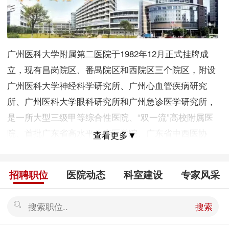
广州医科大学附属第二医院于1982年12月正式挂牌成
立，现有昌岗院区、番禺院区和西院区三个院区，附设
广州医科大学神经科学研究所、广州心血管疾病研究
所、广州医科大学眼科研究所和广州急诊医学研究所，
是一所大型三级甲等综合性医院、“双一流”高校附属医
院、首批广东省高水平临床医学院、广东省中西医协
查看更多▼
同“旗舰”医院、全国综合医院中医药工作示范单位。 医
院现有职工3700余人，300余人次在国家、省、市学术
招聘职位
医院动态
科室建设
专家风采
团体各专业学会担任主任委员、副主任委员。拥有国家
自然科学基金杰出青年1名、新世纪百干万人才工程国家
搜索
级人选1名、国家万人计划领军人才1名、中组部干人计
划青年项目2名、国家有突出贡献中青年专家1名、全国