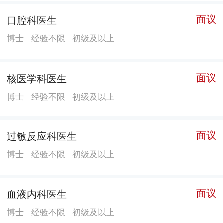
（过敏反应科、疼痛科、心血管内科、神经外科、重症
面议
口腔科医生
医学科、神经内科、急诊科、普通外科、康复科、医学
博士
经验不限
初级及以上
检验科、胸外科、肾内科、医学影像科、眼科、内分泌
科、呼吸内科），广东省高水平临床重点专科3个（过敏
反应科、疼痛科、急诊科），广东省“十三五”中医重点
面议
核医学科医生
专科1个（老年病方向），“十四五”省级临床重点专科9
博士
经验不限
初级及以上
个（心血管内科、神经内科、重症医学科、器官移植
科、神经外科、眼科、老年病科、风湿免疫科、护
理），“十四五”省级中医药临床重点专科1个（骨伤
面议
过敏反应科医生
科）。拥有国家住院医师规范化培训专业基地27个，普
博士
经验不限
初级及以上
通外科是全国专科医师规范化培训制度试点专科培训基
地，国家临床药师培训专业基地3个，国家药物临床试验
面议
血液内科医生
机构备案专业32个。 多年以来，医院高度重视医疗质量
安全和医疗服务水平，目前有1个省级质控中心（广东省
博士
经验不限
初级及以上