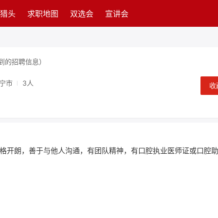
猎头
求职地图
双选会
宣讲会
到的招聘信息）
宁市
3人
收
格开朗，善于与他人沟通，有团队精神，有口腔执业医师证或口腔