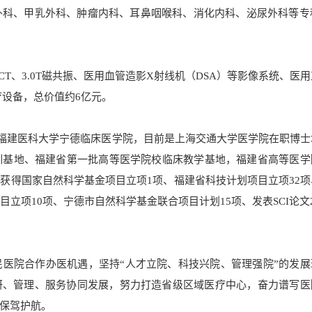
科、甲乳外科、肿瘤内科、耳鼻咽喉科、消化内科、泌尿外科等专科
CT、3.0T磁共振、医用血管造影X射线机（DSA）等影像系统、医
疗设备，总价值约6亿元。
成为福建医科大学宁德临床医学院，目前是上海交通大学医学院在职博
训基地、福建省第一批高等医学院校临床教学基地，福建省高等医学
获得国家自然科学基金项目立项1项、福建省科技计划项目立项32项
立项10项、宁德市自然科学基金联合项目计划15项、发表SCI论文
医院合作办医机遇，坚持“人才立院、科技兴院、管理强院”的发展
研、管理、服务协同发展，努力打造省级区域医疗中心，奋力谱写医
保驾护航。