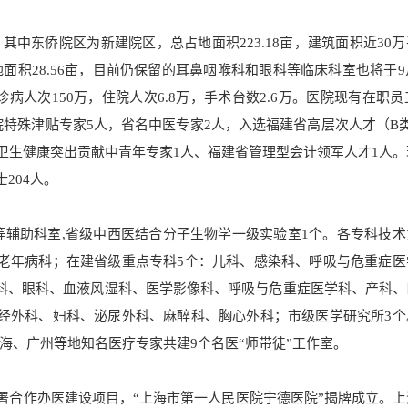
，其中东侨院区为新建院区，总占地面积223.18亩，建筑面积近30
积28.56亩，目前仍保留的耳鼻咽喉科和眼科等临床科室也将于9
诊病人次150万，住院人次6.8万，手术台数2.6万。医院现有在职员工
务院特殊津贴专家5人，省名中医专家2人，入选福建省高层次人才（B
省卫生健康突出贡献中青年专家1人、福建省管理型会计领军人才1人
204人。
查等辅助科室,省级中西医结合分子生物学一级实验室1个。各专科技
老年病科；在建省级重点专科5个：儿科、感染科、呼吸与危重症医
科、眼科、血液风湿科、医学影像科、呼吸与危重症医学科、产科、
经外科、妇科、泌尿外科、麻醉科、胸心外科；市级医学研究所3个
海、广州等地知名医疗专家共建9个名医“师带徒”工作室。
签署合作办医建设项目，“上海市第一人民医院宁德医院”揭牌成立。