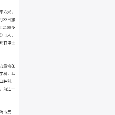
万平方米，
月22日搬
2100多
类）1人、
。现有博士
术力量均在
学科，耳
口腔科、
。为进一
上海市第一