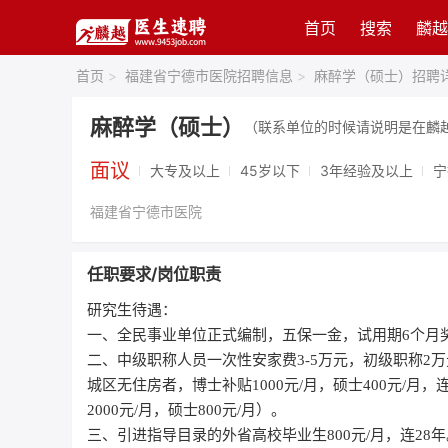
首页
搜索
麟越
首页
>
福建省宁德市医院招聘信息
>
麻醉学（硕士）招聘
麻醉学（硕士）
（联系单位的时候请说明是在麟
面议
大专及以上
45岁以下
3年经验及以上
宁
福建省宁德市医院
任职要求/岗位职责
研究生待遇：
一、全民事业单位正式编制，五保一金，试用期6个月奖
二、中级职称人员一次性安家费3-5万元，初级职称2
城区无住房者，博士补贴1000元/月，硕士400元/
2000元/月，硕士800元/月）。
三、引进指导目录的外省高校毕业生800元/月，连2