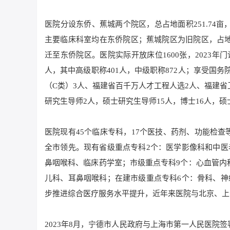
医院分设东侨、蕉城两个院区，总占地面积251.74亩
主要临床科室均在东侨院区；蕉城院区为旧院区，占地面
迁至东侨院区。医院实际开放床位1600张，2023年门
人，其中高级职称401人，中级职称872人；享受国
（C类）3人、福建省百千万人才工程人选2人、福建
研究生导师2人，硕士研究生导师15人，博士16人，硕士
医院现有45个临床专科，17个医技、药剂、功能检
全市领先。现有省级重点专科2个：医学影像科和中医
鼻咽喉科、临床药学室；市级重点专科9个：心血管内
儿科、耳鼻咽喉科；在建市级重点专科6个：骨科、神
步推进综合医疗服务水平提升，近年来医院与北京、上
2023年8月，宁德市人民政府与上海市第一人民医院