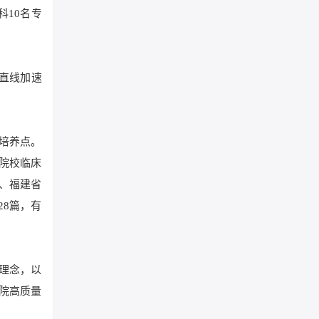
10名专
用直线加速
士培养点。
院校临床
、福建省
28篇，有
理念，以
院高质量