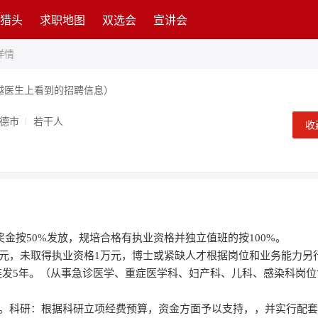
猎头
求职地图
双选会
宣讲会
详情
越医生上看到的招聘信息）
德市
若干人
收
金按50%发放，规培合格有执业资格并独立值班的按100%。
万元，未取得执业资格1万元，博士或紧缺人才根据岗位和业务能力另
月，连发5年。（从事急诊医学、重症医学科、妇产科、儿科、感染科岗
8年。科研：根据科研立项经费预算，资金方面予以支持，，并实行配