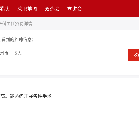
猎头
求职地图
双选会
宣讲会
产科主任招聘详情
上看到的招聘信息）
州市
5人
收
高。能熟练开展各种手术。