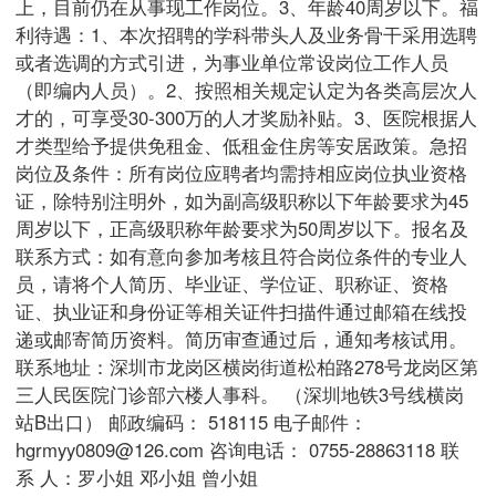
上，目前仍在从事现工作岗位。3、年龄40周岁以下。福
利待遇：1、本次招聘的学科带头人及业务骨干采用选聘
或者选调的方式引进，为事业单位常设岗位工作人员
（即编内人员）。2、按照相关规定认定为各类高层次人
才的，可享受30-300万的人才奖励补贴。3、医院根据人
才类型给予提供免租金、低租金住房等安居政策。急招
岗位及条件：所有岗位应聘者均需持相应岗位执业资格
证，除特别注明外，如为副高级职称以下年龄要求为45
周岁以下，正高级职称年龄要求为50周岁以下。报名及
联系方式：如有意向参加考核且符合岗位条件的专业人
员，请将个人简历、毕业证、学位证、职称证、资格
证、执业证和身份证等相关证件扫描件通过邮箱在线投
递或邮寄简历资料。简历审查通过后，通知考核试用。
联系地址：深圳市龙岗区横岗街道松柏路278号龙岗区第
三人民医院门诊部六楼人事科。 （深圳地铁3号线横岗
站B出口） 邮政编码： 518115 电子邮件：
hgrmyy0809@126.com 咨询电话： 0755-28863118 联
系 人：罗小姐 邓小姐 曾小姐