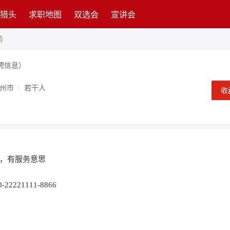
猎头
求职地图
双选会
宣讲会
情
聘信息）
州市
若干人
收
，有服务意思
2221111-8866