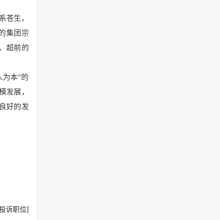
系苍生，
的集团宗
、超前的
人为本”的
模发展，
良好的发
[投诉职位]