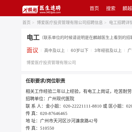
首页
搜索
麟越
首页
>
博爱医疗投资管理有限公司招聘信息
>
电工招聘详
电工
（联系单位的时候请说明是在麟越医生上看到的招
面议
高中及以上
60岁以下
3年经验及以上
广
博爱医疗投资管理有限公司
任职要求/岗位职责
相关工作经验二年以上经验，有电工上岗证，吃苦耐劳
招聘单位：广州现代医院
联 系 人：金小姐：020-22221111-8810 或 匡小姐：020-2
传 真：020-87646465
地 址：广州市天河区沙河濂泉路42号
传 真：510550