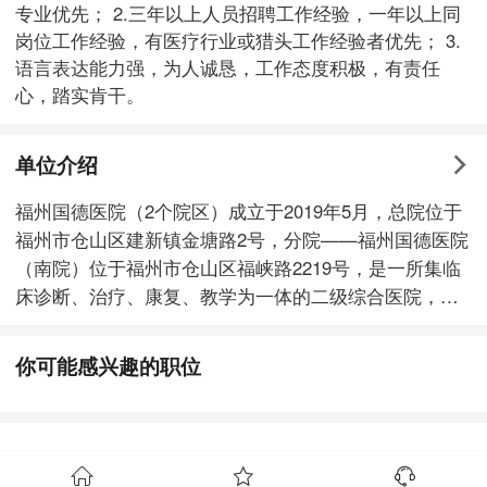
专业优先； 2.三年以上人员招聘工作经验，一年以上同
岗位工作经验，有医疗行业或猎头工作经验者优先； 3.
语言表达能力强，为人诚恳，工作态度积极，有责任
心，踏实肯干。
单位介绍
福州国德医院（2个院区）成立于2019年5月，总院位于
福州市仓山区建新镇金塘路2号，分院——福州国德医院
（南院）位于福州市仓山区福峡路2219号，是一所集临
床诊断、治疗、康复、教学为一体的二级综合医院，是
福建省公建民营医养结合示范单位，福建省、福州市和
异地医保定点医疗机构。 总院院区总占地面积38.67
你可能感兴趣的职位
亩，总建筑面积36459平方米，设置床位1350张，现入
住人数近千人；南院占地面积20亩，建筑面积近2万平方
米，设床位350张。 医院与福建医科大学孟超肝胆医
院、福建中医药大学附属福州市中医院等三级甲等医院