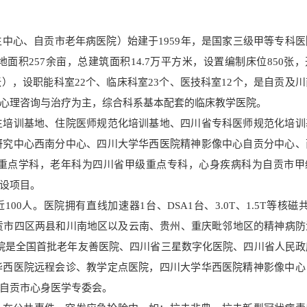
中心、自贡市老年病医院）始建于1959年，是国家三级甲等专科医
积257余亩，总建筑面积14.7万平方米，设置编制床位850张
290张），设职能科室22个、临床科室23个、医技科室12个，是自贡及
心理咨询与治疗为主，综合科系基本配套的临床教学医院。
生培训基地、住院医师规范化培训基地、四川省专科医师规范化培训
研究中心西南分中心、四川大学华西医院精神影像中心自贡分中心、
重点学科，老年科为四川省甲级重点专科，心身疾病科为自贡市甲
设项目。
0人。医院拥有直线加速器1台、DSA1台、3.0T、1.5T等核磁
自贡市四区两县和川南地区以及云南、贵州、重庆毗邻地区的精神病防
。医院是全国首批老年友善医院、四川省三星数字化医院、四川省人民
华西医院远程会诊、教学定点医院，四川大学华西医院精神影像中心
自贡市心身医学专委会。