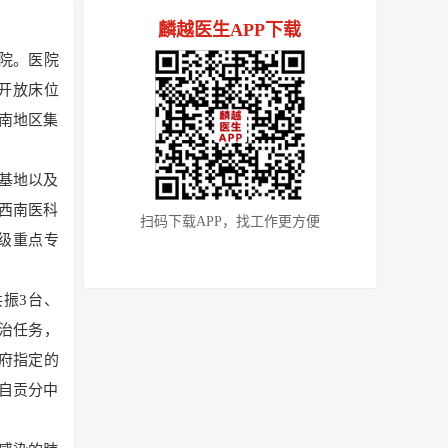
麟越医生APP下载
院。医院
，开放床位
川南地区集
基地以及
西南医科
扫码下载APP，找工作更方便
级重点专
共振3台、
治任务，
政府指定的
自贡分中