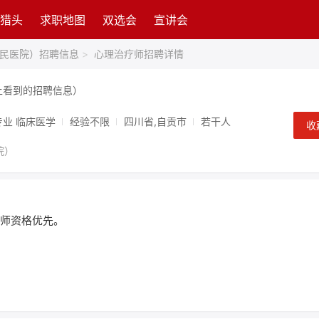
猎头
求职地图
双选会
宣讲会
民医院）招聘信息
>
心理治疗师招聘详情
上看到的招聘信息）
专业 临床医学
经验不限
四川省,自贡市
若干人
收
院）
医师资格优先。