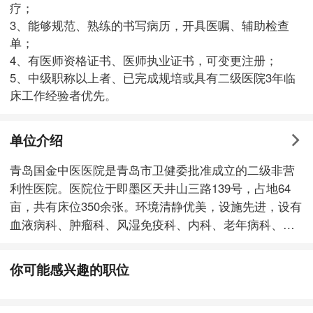
疗；
3、能够规范、熟练的书写病历，开具医嘱、辅助检查
单；
4、有医师资格证书、医师执业证书，可变更注册；
5、中级职称以上者、已完成规培或具有二级医院3年临
床工作经验者优先。
单位介绍
青岛国金中医医院是青岛市卫健委批准成立的二级非营
利性医院。医院位于即墨区天井山三路139号，占地64
亩，共有床位350余张。环境清静优美，设施先进，设有
血液病科、肿瘤科、风湿免疫科、内科、老年病科、康
复科、血液透析中心等专业科室，近年来医院不断拓展
服务范围，将医疗专护、失智、院护、养老作为医院的
你可能感兴趣的职位
又一发展方向，逐渐形成了以中医、中西医结合为主，
集医疗、康复、养老于一体的医养模式。医院是青岛市