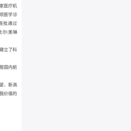
余家医疗机
项医学诊
首批通过
比尔/美琳
建立了科
居国内前
望、新高
我价值的