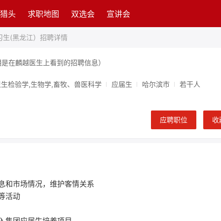
猎头
求职地图
双选会
宣讲会
习生(黑龙江）招聘详情
明是在麟越医生上看到的招聘信息）
卫生检验学,生物学,畜牧、兽医科学
应届生
哈尔滨市
若干人
应聘职位
收
信息和市场情况，维护客情关系
等活动