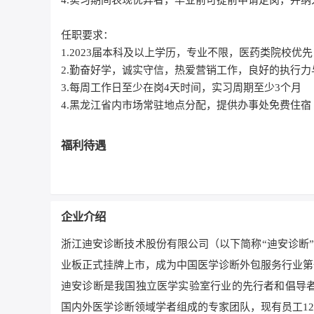
4.实习期间表现优异者，毕业前可提前申请定岗，并
任职要求：
1.2023届本科及以上学历，专业不限，医药类院校
2.勤奋好学，诚实守信，热爱营销工作，良好的执行
3.每周工作日至少在岗4天时间，实习周期至少3个月
4.黑龙江省内市场常驻地点分配，提供办事处免费住宿
福利待遇
企业介绍
浙江迪安诊断技术股份有限公司（以下简称“迪安诊断”）
业板正式挂牌上市，成为中国医学诊断外包服务行业第一
迪安诊断是我国独立医学实验室行业的先行者和倡导
国内外医学诊断领域学者组成的专家团队，现有员工12