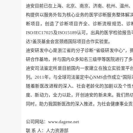
迪安目前已在上海、北京、南京、济南、杭州、温州、
构提供以服务外包为核心业务的医学诊断服务整体解决
断项目，创造了诊断项目齐全、诊断流程规范、诊
ISO/IEC17025及ISO15189认可，出具的医
达?盖茨基金会宫颈癌国际项目合作实验室。
迪安研发中心是浙江省的分子诊断“省级研发中心”，
研合作基地，并与国内众多知名三级甲等医院进行了多
迪安司法鉴定所是目前国内一家建立在独立实验室平
列。2011年，与全球司法鉴定中心NMS合作成立“国
随着新医改进程的深入、社会老龄化的加剧以及个性
度、新动力，全力以赴，开创迪安的新未来。我们热
同时，助力我国新医改的深入推进，为社会健康事业贡
公司网站：www.dagene.net
联 系 人：人力资源部