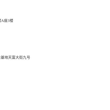
楼A座3楼
业基地天富大街九号