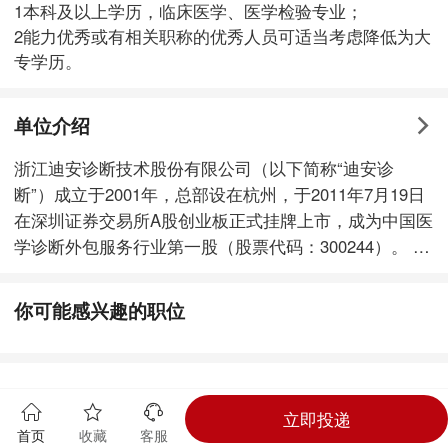
1本科及以上学历，临床医学、医学检验专业；
2能力优秀或有相关职称的优秀人员可适当考虑降低为大
专学历。
单位介绍
浙江迪安诊断技术股份有限公司（以下简称“迪安诊
断”）成立于2001年，总部设在杭州，于2011年7月19日
在深圳证券交易所A股创业板正式挂牌上市，成为中国医
学诊断外包服务行业第一股（股票代码：300244）。 迪
安诊断是我国独立医学实验室行业的先行者和倡导者，
是国家高新技术企业和浙江省服务业重点企业，拥有由
你可能感兴趣的职位
众多硕士、博士及国内外医学诊断领域顶尖学者组成的
专家团队，现有员工1200余名。 迪安目前已在上海、北
京、南京、济南、杭州、温州、淮安、沈阳等地建立了8
家连锁化的医学检验实验室，为全国2000余家医疗机构
立即投递
提供以服务外包为核心业务的医学诊断服务整体解决方
首页
收藏
客服