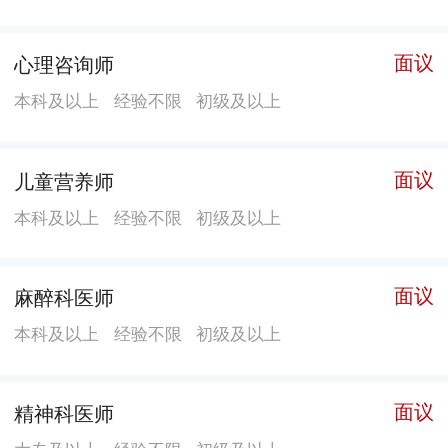
敷、耳针等一系列中医特色服务。 儿童保健部设置新生
儿科、普儿内科、儿科门（急）诊、儿童保健科。 新生
面议
心理咨询师
儿科是恩平市重点专科，是全市危急重症新生儿救治中
本科及以上
经验不限
初级及以上
心，设置有重症监护病房、隔离病房、早产病房、高危
儿病房，配有视频探视系统。 普儿内科设VIP病房、呼
吸病区、消化病区、发热传染病区和重症抢救室，开展
面议
儿童营养师
中西医结合特色诊疗服务。 儿科门（急）诊实行24小时
本科及以上
经验不限
初级及以上
全天候诊疗服务，实现儿科门诊、急诊、病房一体化运
行。 儿童保健科承担全市儿童保健技术指导、培训、督
导工作。开设有儿童生长发育专科门诊、儿童营养专科
面议
麻醉科医师
门诊、高危儿门诊、儿童性早熟、矮小专科门诊、儿童
本科及以上
经验不限
初级及以上
康复评估门诊、儿童眼科中心、口腔中心、中医针灸推
拿门诊、中药水疗中心。儿童康复中心配备有感统室、
面议
精神科医师
体疗室、理疗室、作业治疗室、语言治疗室、多感官功
能训练室等一系列康复治疗室。开展儿童神经运动发育