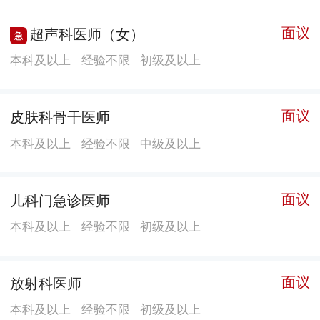
划生育部“四大部”规范管理,全面实施临床与保健相结合
面议
超声科医师（女）
管理模式，为妇女儿童提供全生命周期医疗保健服务。
本科及以上
经验不限
初级及以上
孕产保健部设置孕产期健康管理中心、产前区、产房、
爱婴区。 孕产期健康管理中心开设产前筛查、出生缺陷
干预中心、孕期保健、孕期营养指导、体重管理、孕期
面议
皮肤科骨干医师
瑜伽、高危妊娠管理、糖尿病半日门诊、线上线下孕妇
本科及以上
经验不限
中级及以上
学校等特色服务，从孕期建档、医保定点、采血、检
验、门诊收费、胎心监测等实行一站式服务。 产房设有
宽敞候产室、独立产房、负压产房等，开展无痛分娩、
面议
儿科门急诊医师
导乐分娩、自由体位分娩、家庭陪护分娩、无创分娩等
本科及以上
经验不限
初级及以上
医疗服务项目。孕产期健康管理中心、产房、手术室同
一平面布局，距离便捷，从而更好地保障了医疗安全。
面议
放射科医师
爱婴区设有温馨特需病房，开展准爸妈课堂,指导母乳喂
养，产褥期宣教。开展促进产后康复中药沐足、穴位贴
本科及以上
经验不限
初级及以上