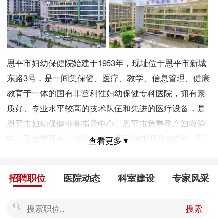
恩平市妇幼保健院始建于1953年，现址位于恩平市新城
东路3号，是一间集保健、医疗、教学、信息管理、健康
教育于一体的国有非营利性妇幼保健专科医院，拥有素
质好、专业水平较高的技术队伍和先进的医疗设备，是
恩平市妇幼保健业务指导中心、恩平市危重孕产妇救治
中心及危重新生儿救治中心。 医院编制床位280张，配
查看更多▼
有一体化手术室、数字化乳腺X射线机，DR、高清电子
腹腔镜、宫腔镜微创手术设备、乳房病灶微创旋切活检
招聘职位
医院动态
科室建设
专家风采
系统、乳管内窥镜检查系统、全自动生化分析仪、全自
动化学发光仪、精子质量分析系统(CASAS)等先进设备
搜索
设施。设置孕产保健部、儿童保健部、妇女保健部、计