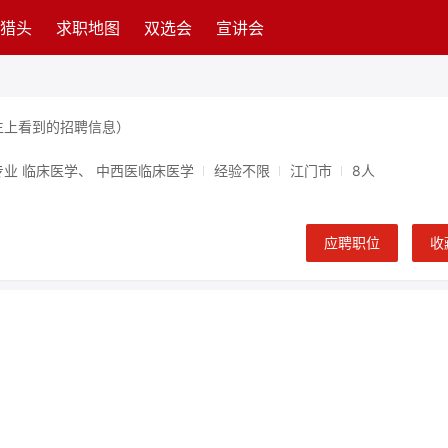
猎头
求职地图
双选会
宣讲会
生上看到的招聘信息）
专业 临床医学、 中西医临床医学
经验不限
江门市
8人
应聘职位
收