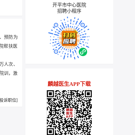
开平市中心医院
招聘小程序
复、预防为
院帮扶医
0万人次、
”院训，激
麟越医生APP下载
[投诉职位]