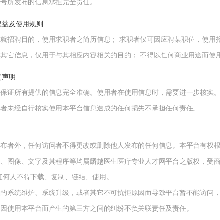
帐号所发布的信息承担完全责任。
权益及使用规则
仅可就招聘目的，使用求职者之简历信息； 求职者仅可因应聘某职位，使用
供的其它信息，仅用于与其相应内容相关的目的； 不得以任何商业用途而使
责声明
不能保证所有提供的信息完全准确。使用者在使用信息时，需要进一步核实
访问者未经自行核实使用本平台信息造成的任何损失不承担任何责任。
的发布者外，任何访问者不得更改或删除他人发布的任何信息。本平台有权
图形、图像、文字及其程序等均属麟越医生医疗专业人才网平台之版权，受
任何人不得下载、复制、链结、使用。
正常的系统维护、系统升级，或者其它不可抗拒原因而导致平台暂不能访问
任何因使用本平台而产生的第三方之间的纠纷不负关联责任及责任。