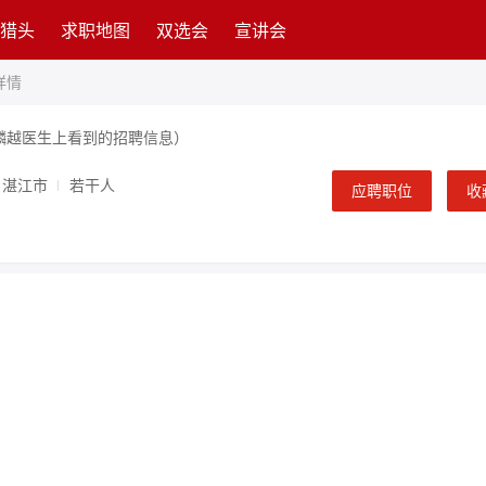
猎头
求职地图
双选会
宣讲会
详情
麟越医生上看到的招聘信息）
湛江市
若干人
应聘职位
收