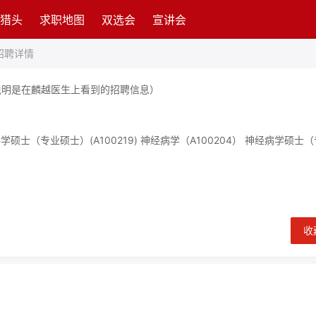
猎头
求职地图
双选会
宣讲会
招聘详情
说明是在麟越医生上看到的招聘信息）
内科学硕士（专业硕士）(A100219) 神经病学（A100204） 神经病学硕士
收