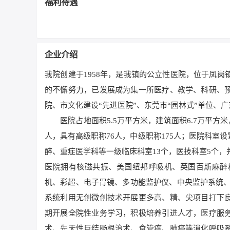
福利待遇
企业介绍
我院创建于1958年，是我镇的公立性医院，位于凤
的不懈努力，已发展成为集一所医疗、教学、科研、
院、市文化建设“先进医院”、东莞市“园林式”单位、
医院占地面积5.5万平方米，建筑面积6.7万平方米，
人，具有高级职称76人，中级职称175人；医院科
醉、重症医学科等一级临床科室13个，医技科室5个
医院拥有核磁共振、美国纽邦呼吸机、英国百斯麻醉机
机、彩超、电子胃镜、多功能监护仪、中央监护系统、
系统利用无创微创技术开展更多高、精、尖项目打下
期开展全院性业务学习，积极培养引进人才，医疗服
术、先天性巨结肠根治术、食管癌、肺癌等消化呼吸