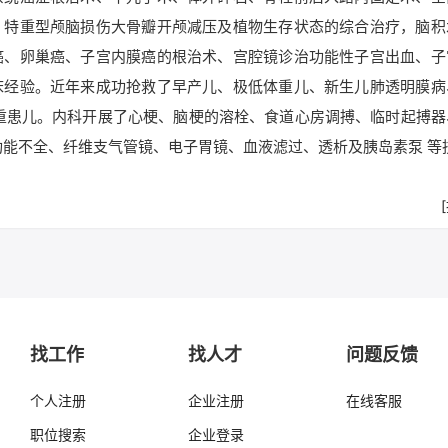
、特重型颅脑损伤大骨瓣开颅减压及植物生存状态的综合治疗，脑积
癌、卵巢癌、子宫内膜癌的根治术、宫腔镜诊治功能性子宫出血、子
床经验。近年来成功抢救了早产儿、极低体重儿、新生儿肺透明膜病
重患儿。内科开展了心梗、脑梗的溶栓、食道心房调搏、临时起搏器
功能不全、纤维支气管镜、电子胃镜、血液滤过、透析及胰岛素泵 等
找工作
找人才
问题反馈
个人注册
企业注册
在线客服
职位搜索
企业登录