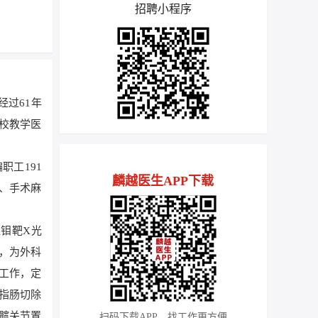
招聘小程序
经过61年
校教学医
职工191
麟越医生APP下载
科、手术麻
钼靶X光
，为外科
工作，定
指肠切除
髋关节置
扫码下载APP，找工作更方便