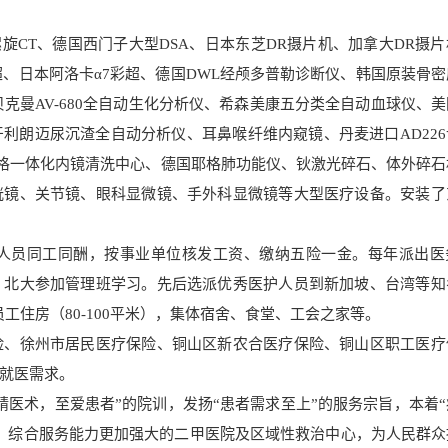
层螺旋CT、德国西门子大型DSA、日本东芝DR摄片机、加拿大DR摄
超、日本阿洛卡α7彩超、德国DWL经颅多普勒诊断仪、韩国原装骨
贝克曼AV-680全自动生化分析仪、希森美康五分类全自动血球仪、
利朗迈尿沉渣全自动分析仪、耳鼻喉纤维内窥镜、丹麦进口AD226
格一体化内镜清洗中心、德国耶格肺功能仪、钬激光碎石、体外碎石
胱镜、关节镜、眼科显微镜、手外科显微镜等大型医疗设备。安装了
人员同工同酬，按事业单位核发工资、缴纳五险一金。每年派出医
、北大参加管理班学习。先后选派优秀医护人员到新加坡、台湾等知
工住房（80-100平米），集体宿舍、食堂、工会之家等。
险、徐州市居民医疗保险、铜山区新农合医疗保险、铜山区职工医疗
就医需求。
精医术，至爱患者”的院训，发扬“患者需求至上”的服务宗旨，本着
，综合服务能力更加强大的二甲医院及区域性救治中心，为人民群众