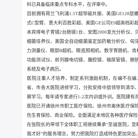
科已具备临床重点专科水平，在评审中。
目前拥有荷兰飞利浦1.5T超导磁共振、美国GE128
式C型臂、意大利百胜彩超、美国GE公司E9超高档彩
本宾得电子胃镜2台肠镜1台、安图2000发光分析仪、
细菌培养仪、美国全自动细菌鉴定加药敏分析仪、匈牙
力测量仪、眼部B超机、眼底照相机、数字胃肠机、肯
功能测试仪、前列腺电切镜、腹腔镜、输尿管镜、膀
系统及电子病历。
医院注重人才培养，制定系列激励机制，在编不在编
省、市各大医院进修学习，分批安排中层领导到清华
察学习。每年请专家进行1-2次内训或外训。医院建有员
医院已开通徐州市职工医疗保险、徐州市离休医疗保
伤生育保险、商业保险。全面满足本地区各种医疗保险
在张院长的带领下全体职工将继续秉承“至诚医院，至
我才好”的服务理念，努力把我院打造成特色更加突出