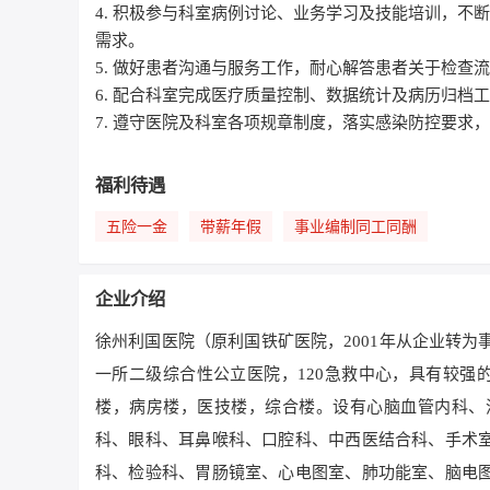
4. 积极参与科室病例讨论、业务学习及技能培训，
需求。
5. 做好患者沟通与服务工作，耐心解答患者关于检
6. 配合科室完成医疗质量控制、数据统计及病历归
7. 遵守医院及科室各项规章制度，落实感染防控要求
福利待遇
五险一金
带薪年假
事业编制同工同酬
企业介绍
徐州利国医院（原利国铁矿医院，2001年从企业转为
一所二级综合性公立医院，120急救中心，具有较强
楼，病房楼，医技楼，综合楼。设有心脑血管内科、
科、眼科、耳鼻喉科、口腔科、中西医结合科、手术
科、检验科、胃肠镜室、心电图室、肺功能室、脑电