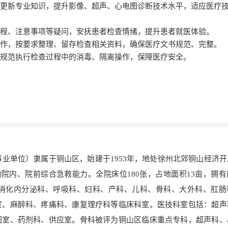
不断更新专业知识，提升影像、超声、心电图诊断技术水平，适应医疗
查流程、注意事项等疑问，安抚患者检查情绪，提升患者就医体验。
档工作，按要求整理、留存检查相关资料，确保医疗文书规范、完整。
，规范执行检查过程中的消毒、隔离操作，保障医疗安全。
事业单位）隶属于铜山区，始建于1953年，地处徐州北郊铜山经济
的院内、院前综合急救能力。全院床位180张，占地面积13亩，拥
消化内分泌科、呼吸科、妇科、产科、儿科、骨科、大外科、肛肠
室、麻醉科、疼痛科、康复理疗科等临床科室。医技科室包括：超声
图室、药剂科、供应室。骨科被评为铜山区临床重点专科，超声科、