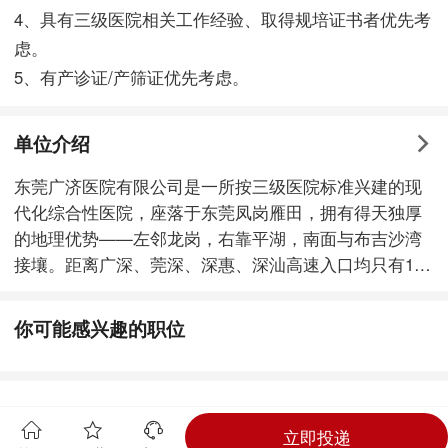
4、具有三级医院相关工作经验、取得规培证书者优先考
虑。
5、有产诊证/产筛证优先考虑。
单位介绍
东莞广济医院有限公司是一所按三级医院标准兴建的现
代化综合性医院，座落于东莞凤岗雁田，拥有得天独厚
的地理优势——左邻龙岗，右靠平湖，南面与布吉沙湾
接壤。距离广深、莞深、深惠、深汕高速入口均只有10
至15分钟车程，从医院出发，往东莞50分钟、往深圳35
分钟车程，交通十分便捷。 医院2005年5月试
你可能感兴趣的职位
业开诊，占地面积8万平方米，业务用房面积达5万多平
方米，设规划标准床位500张，目前开放病床500张。拥
有飞利浦64排全身螺旋CT、飞利浦1.5T磁共振、飞利浦
大平板数字减影血管造影机(DSA)、德国西门子三维彩
立即投递
超、日本数字X光机(CR)、Olympus腹腔镜、韩国电子阴