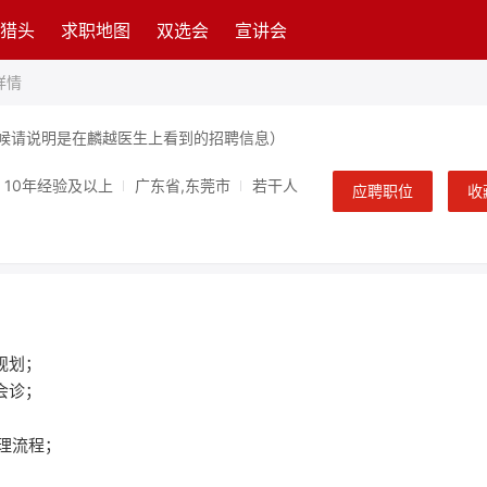
猎头
求职地图
双选会
宣讲会
详情
候请说明是在麟越医生上看到的招聘信息）
10年经验及以上
广东省,东莞市
若干人
应聘职位
收
展规划；
例会诊；
管理流程；