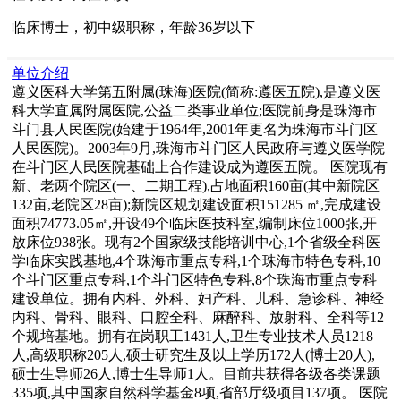
临床博士，初中级职称，年龄36岁以下
单位介绍
遵义医科大学第五附属(珠海)医院(简称:遵医五院),是遵义医
科大学直属附属医院,公益二类事业单位;医院前身是珠海市
斗门县人民医院(始建于1964年,2001年更名为珠海市斗门区
人民医院)。2003年9月,珠海市斗门区人民政府与遵义医学院
在斗门区人民医院基础上合作建设成为遵医五院。 医院现有
新、老两个院区(一、二期工程),占地面积160亩(其中新院区
132亩,老院区28亩);新院区规划建设面积151285 ㎡,完成建设
面积74773.05㎡,开设49个临床医技科室,编制床位1000张,开
放床位938张。现有2个国家级技能培训中心,1个省级全科医
学临床实践基地,4个珠海市重点专科,1个珠海市特色专科,10
个斗门区重点专科,1个斗门区特色专科,8个珠海市重点专科
建设单位。拥有内科、外科、妇产科、儿科、急诊科、神经
内科、骨科、眼科、口腔全科、麻醉科、放射科、全科等12
个规培基地。拥有在岗职工1431人,卫生专业技术人员1218
人,高级职称205人,硕士研究生及以上学历172人(博士20人),
硕士生导师26人,博士生导师1人。目前共获得各级各类课题
335项,其中国家自然科学基金8项,省部厅级项目137项。 医院