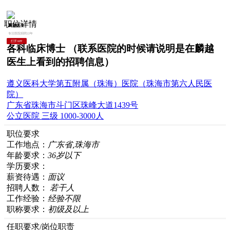
职位详情
麟越医生
专注医院招聘22年
打开APP
各科临床博士
（联系医院的时候请说明是在麟越
医生上看到的招聘信息）
遵义医科大学第五附属（珠海）医院（珠海市第六人民医
院）
广东省珠海市斗门区珠峰大道1439号
公立医院
三级
1000-3000人
职位要求
工作地点：
广东省,珠海市
年龄要求：
36岁以下
学历要求：
薪资待遇：
面议
招聘人数：
若干人
工作经验：
经验不限
职称要求：
初级及以上
任职要求/岗位职责