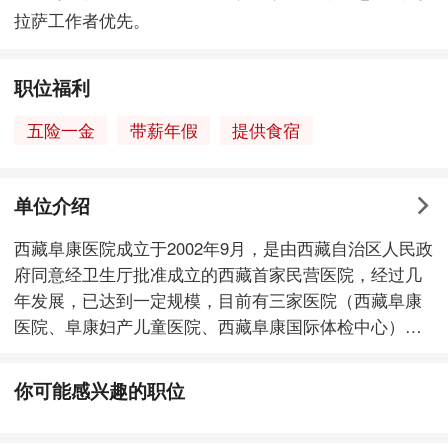
拉萨工作者优先。
职位福利
五险一金
带薪年假
提供食宿
单位介绍
西藏阜康医院成立于2002年9月，是由西藏自治区人民政
府同意经卫生厅批准成立的西藏首家民营医院，经过几
年发展，已达到一定规模，目前有三家医院（西藏阜康
医院、阜康妇产儿童医院、西藏阜康国际体检中心），
在全区有七家药品零售店及两家关联企业（西藏阜康医
药科技有限公司，西藏阜康心脑血管医院暨阜康体检中
你可能感兴趣的职位
心）。 2005年4月28日正式营业。医院位于拉萨市中
心，毗邻著名世界文化遗产宏伟的布达拉宫和龙王潭公