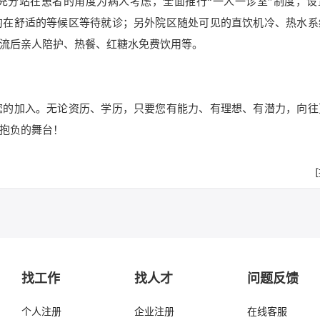
充分站在患者的角度为病人考虑，全面推行“一人一诊室”制度，设
的在舒适的等候区等待就诊；另外院区随处可见的直饮机冷、热水系
流后亲人陪护、热餐、红糖水免费饮用等。
您的加入。无论资历、学历，只要您有能力、有理想、有潜力，向往
抱负的舞台！
找工作
找人才
问题反馈
个人注册
企业注册
在线客服