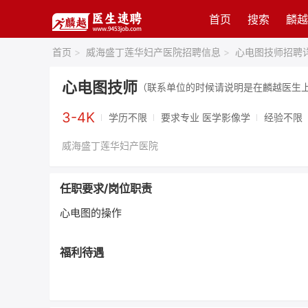
首页
搜索
麟越
首页
>
威海盛丁莲华妇产医院招聘信息
>
心电图技师招聘
心电图技师
（联系单位的时候请说明是在麟越医生
3-4K
学历不限
要求专业 医学影像学
经验不限
威海盛丁莲华妇产医院
任职要求/岗位职责
心电图的操作
福利待遇