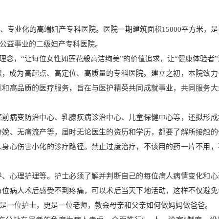
、专业化的高端妇产专科医院。医院一期建筑面积15000平方米，
公益事业的二级妇产专科医院。
理念，“让每位女性如莲花般高洁绚美”的价值追求，让“健康体验者
识，成为高起点、高定位、高质量的专科医院。建立之初，本院致力
靠和高品质的医疗服务，旨在与医护精英共同成就事业，共同服务大
前病变防治中心、乳腺疾病诊治中心、儿童保健中心等，还拟形成
分娩、无痛流产等，届时无论医生的资历和学历，都要了解所接触的
人身心伤害小化的诊疗路径。禁止过度治疗，不该用的药一片不用，
导、心理护理等。护士必须了解并判断自己的每位病人病情变化和心
每位病人术后感受不到疼痛，可以术后当天下地活动，这样不仅避免
是一位护士，更是一位老师，教会母亲和父亲如何做妈妈做爸爸。