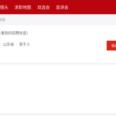
猎头
求职地图
双选会
宣讲会
详情
上看到的招聘信息）
山东省
若干人
收