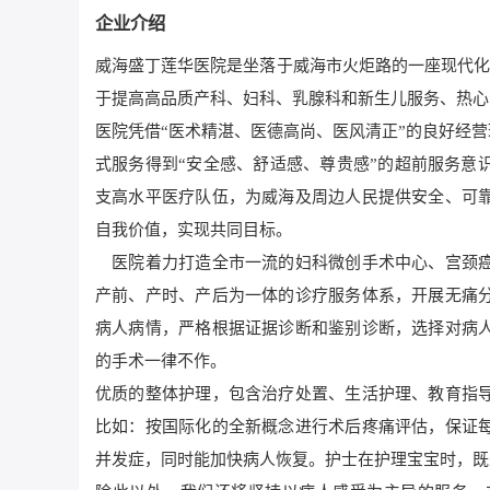
企业介绍
威海盛丁莲华医院是坐落于威海市火炬路的一座现代化
于提高高品质产科、妇科、乳腺科和新生儿服务、热心
医院凭借“医术精湛、医德高尚、医风清正”的良好经营
式服务得到“安全感、舒适感、尊贵感”的超前服务意
支高水平医疗队伍，为威海及周边人民提供安全、可
自我价值，实现共同目标。
医院着力打造全市一流的妇科微创手术中心、宫颈癌
产前、产时、产后为一体的诊疗服务体系，开展无痛
病人病情，严格根据证据诊断和鉴别诊断，选择对病
的手术一律不作。
优质的整体护理，包含治疗处置、生活护理、教育指
比如：按国际化的全新概念进行术后疼痛评估，保证
并发症，同时能加快病人恢复。护士在护理宝宝时，既