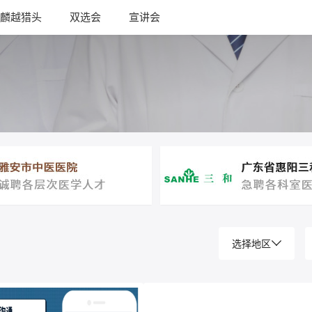
麟越猎头
双选会
宣讲会
选择地区