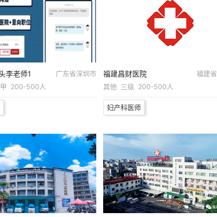
头李老师1
广东省深圳市
福建昌财医院
福建省
 200-500人
其他 三级 200-500人
妇产科医师