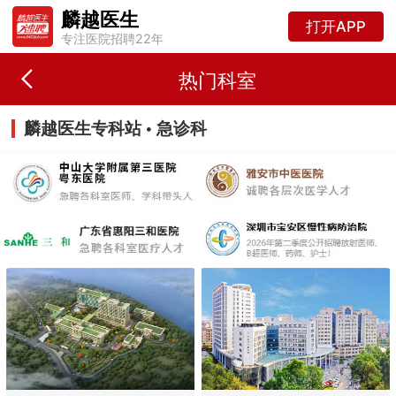
麟越医生
打开APP
专注医院招聘22年
热门科室
麟越医生专科站 • 急诊科