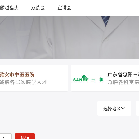
麟越猎头
双选会
宣讲会
选择地区
跳转