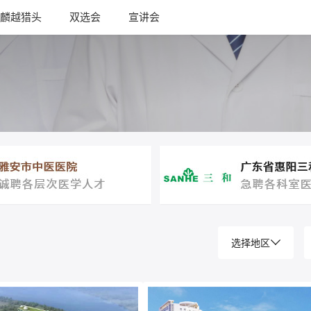
麟越猎头
双选会
宣讲会
选择地区