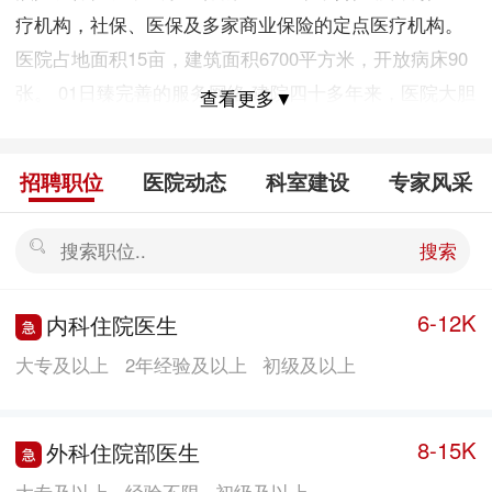
疗机构，社保、医保及多家商业保险的定点医疗机构。
医院占地面积15亩，建筑面积6700平方米，开放病床90
张。 01日臻完善的服务网络 建院四十多年来，医院大胆
查看更多▼
改革管理运行机制，持续加强基础设施建设，创新人才
引进与培养机制，构建了以佛山市三水区同方芦苞医院
招聘职位
医院动态
科室建设
专家风采
为总院，以同方河口医院、同方迳口华侨经济区医院等2
个分院为支撑，刘寨、上塘、成功、长岐、独树港、牙
搜索
科二门诊等7 个基层医疗机构为医疗服务网点的现代化
医疗集团，逐步成长为三水区北部规模较大、功能较全
6-12K
内科住院医生
的综合性医院，医疗保健服务覆盖芦苞镇及周边区域居
大专及以上
2年经验及以上
初级及以上
民。 02技术精湛的专业团队 同方芦苞医院拥有一支结构
合理、技术精湛、服务领域覆盖广泛的卫生技术专业团
队。共有在岗职工130余人，卫生技术人员达110人，占
8-15K
外科住院部医生
医院总人数的84.6%，其中，副高级以上职称5人（教授
大专及以上
经验不限
初级及以上