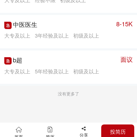
级别）、中级职称26人。医院卫生技术人员始终把专业
技术的精益求精作为提升自己、服务百姓的职业追求，
先后到广东省人民医院、湖南省人民医院，湖南省湘雅
8-15K
中医医生
医院、江西省人民医院、第二军医大学附属第二医院等
大专及以上
3年经验及以上
初级及以上
上级医疗机构进修和培训，逐步形成了老中青搭配科学
合理的人才队伍梯队，为医院可持续高质量发展打下了
面议
b超
坚实基础。 03蓬勃发展的学科建设 同方芦苞医院现已开
设临床科室20个、医技科室4个，门类齐全，功能完善，
大专及以上
5年经验及以上
初级及以上
医疗服务领域覆盖内科、外科、妇产科、儿科、口腔
科、中医科、康复医学科、急诊科、五官科、皮肤科等
没有更多了
多个领域；能熟练开展感冒发热、肺炎、呼吸道感染、
高血压、冠心病、胃肠疾病、糖尿病等常见病、多发病
诊疗，尤其在老年病管理、中医康复（如针灸推拿、颈
肩腰腿痛调理）、微创手术（如外科小切口手术、妇科
投简历
微创治疗）等专业领域具有独特的优势。医院与三水区
分享
首页
简历