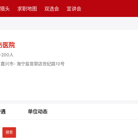
猎头
求职地图
双选会
宣讲会
伤医院
-200人
嘉兴市- 海宁盐官郭店世纪路10号
待遇
单位动态