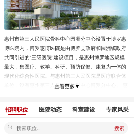
惠州市第三人民医院骨科中心园洲分中心设置于博罗惠
博医院内，博罗惠博医院是由博罗县政府和园洲镇政府
共同引进的“三级医院”建设项目，是惠州博罗地区规模
最大，集医疗、教学、科研、预防保健、康复为一体的
现代化综合性医院。与惠州第三人民医院是医疗联合体
单位，设有惠州第三人员医院骨科中心博罗分中心。 惠
查看更多▼
州第三人民医院作为医联体的核心单位将通过优质资源
下沉、技术帮扶、人才培养、分级诊疗、远程协诊等方
招聘职位
医院动态
科室建设
专家风采
式与我院开展协作，能够更好地为人民群众提供优质的
医疗服务，形成上下联动、优势互补、资源共享的运行
搜索
机制，使三级医院、二级医院、乡镇卫生院、社区卫生