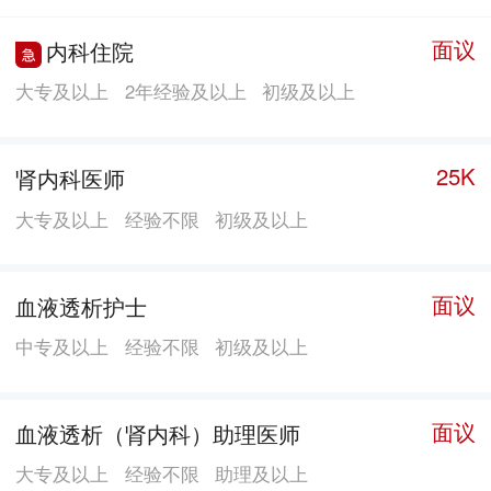
服务中心、社区卫生服务站协同发展，真正实现分级诊
面议
内科住院
疗。 医院占地面积3500余平方米，建筑面积20000余
大专及以上
2年经验及以上
初级及以上
平方米，开设病床300张，医院设有门急诊部、VIP门
诊、心血管内科、呼吸内科、消化内科、神经内科、内
分泌科、普外科、创伤外科、骨科、手足显微外科、妇
25K
肾内科医师
产科、儿科、疼痛科、康复理疗科、眼科、 耳鼻喉
大专及以上
经验不限
初级及以上
科、口腔科、麻醉科、手术室、放射科、医学检验科、
超声诊断科和心理康复中心等20余个科室。医院定期邀
请广州中医药大学第一附属医院、广州中医药大学第三
面议
血液透析护士
附属医院、惠州市第三人民医院、广州军区总医院和南
中专及以上
经验不限
初级及以上
方医院等名院专家、教授来院开展工作，目前全院医疗
技术人员总数200余人，拥有一支德才兼备，技术精湛的
面议
血液透析（肾内科）助理医师
专家团队。 医院拥有进口1.5T核磁共振、16排螺旋
CT、DR、数字胃肠透视机、C形臂X光机、体外碎石
大专及以上
经验不限
助理及以上