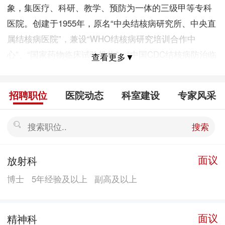
象，集医疗、科研、教学、预防为一体的三级甲等专科
医院。创建于1955年，原名“中央结核病研究所、中央直
属结核病医院”，兼设“WHO结核病研究培训合作中
心”、“国家药物临床试验机构”、“中国CDC结核病防治临
查看更多▼
床中心”、“北京肺癌诊疗中心”、“北京骨关节结核诊疗中
心”，是国家首批博士和硕士学位授予单位。 所院占地面
招聘职位
医院动态
科室建设
专家风采
积13万平方米，建筑面积6万平方米，现有职工996人，
其中专业技术人员837人，高级职称人员150人，突出贡
搜索
献专家和享受政府特殊津贴专家30人。所院结核病、肺
癌两大学科为北京市重点扶植学科，建立了北京市重点
面议
放射科
实验室——北京肿瘤分子生物学实验室肺癌分室。目前
博士
5年经验及以上
副高及以上
设有临床、医技科室25个，基础研究室8个。具备MRI、
螺旋CT、符合线路SPECT、DR成像系统、直线加速器
等胸科疾病和结核病诊断、治疗的全套设备。总体规划
面议
精神科