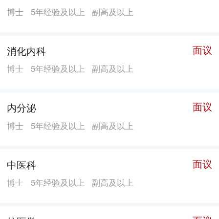
床位数900张，目前实际床位数533张。 所院始终坚持临
博士
5年经验及以上
副高及以上
床与科研结合，不断开拓创新，在国内率先开展结核病
短程化疗研究、开展第一次国内耐药结核病基线调查、
完成国内首例人体肺移植、首次建立了国内人体肺癌细
面议
消化内科
胞系、较早开展胸部肿瘤侵犯上腔静脉系统血管的外科
博士
5年经验及以上
副高及以上
治疗，20余项成果填补了国内空白。多次承担国家“863
计划”、“973计划”、国家自然科学基金、国家“十五攻
面议
内分泌
关”和“十一五”、“十二五”重大科技专项等研究项目。自
1978年以来，先后获得国家、部、市级及局级成果174
博士
5年经验及以上
副高及以上
项，培养研究生218名，其中硕士研究生156名，博士研
究生62名。为全国培养结核病、胸部肿瘤防治专业骨干
面议
中医科
20000人次。
博士
5年经验及以上
副高及以上