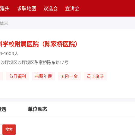
猎头
求职地图
双选会
宣讲会
信息
科学校附属医院（陈家桥医院）
0-1000人
沙坪坝区沙坪坝区陈家桥陈东路17号
节日福利
带薪年假
五险一金
员工旅游
待遇
单位动态