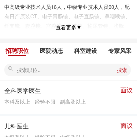
中高级专业技术人员16人，中级专业技术人员90人，配
有日产原装CT、电子胃肠镜、电子直肠镜、鼻咽喉镜、
纤支镜、腹腔镜、宫腔镜、阴道镜、输尿管镜、膀胱
查看更多▼
镜，美国原装彩超、化学发光仪、血气分析仪、呼吸
机、多功能监护仪，法国原装全自动生化仪，500毫安带
招聘职位
医院动态
科室建设
专家风采
电视荧屏X光机、全自动麻醉机、多功能碎石机等一系列
的先进仪器设备。 医院设有急诊、内、外、产、妇、
搜索
儿、中医、骨、针灸理疗、口腔、五官、皮肤、肛肠、
预防保健等科室，设置专科、专家门诊15个。2007年门
面议
全科医学医生
诊量达93万人次。 目前开放病床216张，分为内科、外
本科及以上
经验不限
副高及以上
科、产科、妇科、儿科、新生儿科六个病区。病房全部
为套间式，内有空调、彩电、中心吸氧、冷热水供应，
环境舒适。2007年住院病人1...
面议
儿科医生
本科及以上
经验不限
中级及以上