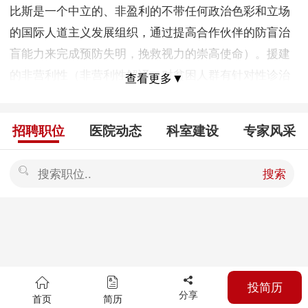
比斯是一个中立的、非盈利的不带任何政治色彩和立场
的国际人道主义发展组织，通过提高合作伙伴的防盲治
盲能力来完成预防失明，挽救视力的崇高使命）。援建
的非营利性（非营利性解译：对贫困人群有针对性诊治
查看更多▼
优惠，特困人群根据具体情况考虑可进行免费医治，其
余手术等方面会有计费，考虑此医院实行的是扶贫政
招聘职位
医院动态
科室建设
专家风采
策，收费计取普遍不高）的眼病专科防治机构，是“国际
奥比斯”在海南省援建的一家地面防盲项目医院也是海南
搜索
省各市县社保及五指山市社保定点单位、城镇居民医疗
保险、城乡居民民政医疗救助定点单位、医疗IC卡定点
单位、乐东、保亭、琼中县、东方市、儋州市、五指山
市农村新型农村合作医疗定点单位。 医院自2005年1月
30日正式揭牌签字以来已成功运作十三年，目前医院的
投简历
人员组成有主任医师2名，副主任医师3名，主治医师2
分享
首页
简历