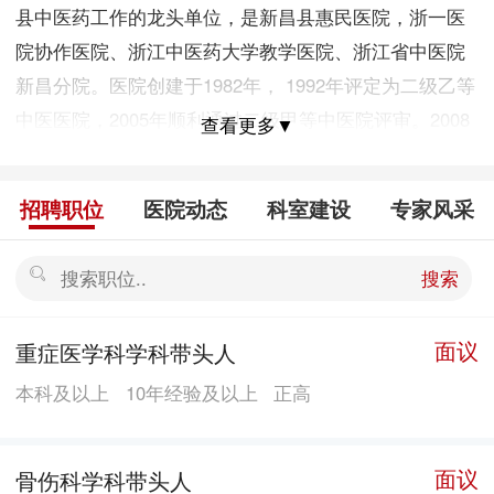
县中医药工作的龙头单位，是新昌县惠民医院，浙一医
院协作医院、浙江中医药大学教学医院、浙江省中医院
新昌分院。医院创建于1982年， 1992年评定为二级乙等
中医医院，2005年顺利通过二级甲等中医院评审。2008
查看更多▼
年，医院搬迁新址，规模进一步扩大，一座花园式的现
代化中医医院与美丽的新昌山城无不体现着和谐相融的
招聘职位
医院动态
科室建设
专家风采
自然意境，搬迁新址为医院发展插上了腾飞的翅膀。 目
前医院占地67.4亩，建筑面积5.5万平方米，核定床位
搜索
450张。设有内科、外科、骨伤科、妇产科、小儿科、重
症医学科、推拿科、麻醉科、五官、口腔科等18个临床
面议
重症医学科学科带头人
科室。拥有设施先进的重症监护病房和层流净化手术
本科及以上
10年经验及以上
正高
室。添置了德国进口西门子核磁共振、进口16排螺旋
CT、彩色B超、DR、全自动生化分析仪、体外碎石机、
钬激光、腹腔镜、前列腺汽化电切镜、各类消化内镜、
面议
骨伤科学科带头人