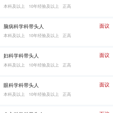
麻醉机等高端医疗设备。 医院秉承“以人为本、服务社
本科及以上
10年经验及以上
正高
会”的服务宗旨，发扬“团结、仁爱、务实、求精”的医院
精神，紧紧围绕“人才立院、质量建院、科技兴院、文化
强院”战略，以建设现代化具有中医药专科特色的综合性
面议
脑病科学科带头人
中医名院为发展目标，倾力构建“精品医疗、快通道急
本科及以上
10年经验及以上
正高
救” 两个平台，切实实施“中医攀登、惠民便民、科技兴
院” 三项工程。展望未来，医院将不断努力，打造全省一
面议
妇科学科带头人
流的县级中医院。
本科及以上
10年经验及以上
正高
面议
眼科学科带头人
本科及以上
10年经验及以上
正高