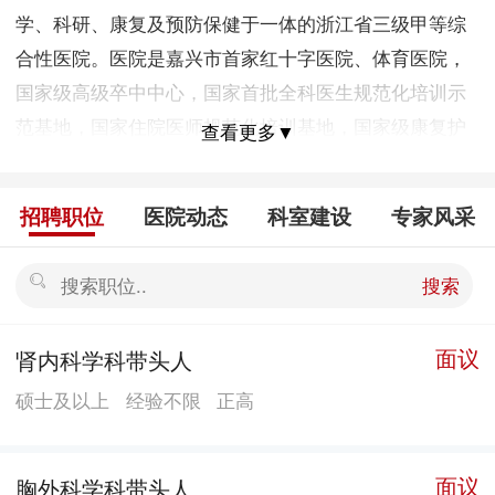
学、科研、康复及预防保健于一体的浙江省三级甲等综
合性医院。医院是嘉兴市首家红十字医院、体育医院，
国家级高级卒中中心，国家首批全科医生规范化培训示
范基地，国家住院医师规范化培训基地，国家级康复护
查看更多▼
理专科护士培训基地，中国医师人文医学执业技能培训
基地，国家首批外科基础技能提升项目培训基地；是浙
招聘职位
医院动态
科室建设
专家风采
江省第三家、嘉兴市第一家通过全国胸痛中心论证单
位，全国综合医院中医药工作示范单位，浙江省唯一一
搜索
个肢体功能障碍康复临床医学研究中心；是嘉兴市医院
感染管理、临床病历病案管理、医院药事管理、临床护
面议
肾内科学科带头人
理、骨科诊疗、康复医学、儿科诊疗、临床口腔诊疗、
硕士及以上
经验不限
正高
脑卒中医疗、耐药菌监测、心血管疾病介入诊疗、消化
内镜、老年健康（医养结合）13个质控中心和嘉兴市临
床营养技术指导中心；是嘉兴市心血管介入中心、嘉兴
面议
胸外科学科带头人