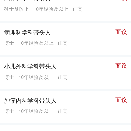
市儿童危重症救治中心、嘉兴市儿童医学中心、嘉兴市
硕士及以上
10年经验及以上
正高
口腔医学中心、嘉兴市心血管病研究所、嘉兴市骨科手
术机器人临床应用中心及嘉兴市数字化骨科研究所的挂
靠单位。医院保持32年省级、39年市级文明单位称号，
面议
病理科学科带头人
省级示范文明医院。2021-2024年度全国三级综合公立医
博士
10年经验及以上
正高
院绩效监测中，医院均获A+，连续四年位列全国三级综
合医院前10%行列。 医院占地面积53亩，建筑面积12万
面议
小儿外科学科带头人
平方米，核定床位1500张，在岗职工2480余人，高级职
称约530人，硕士及以上学位682人，拥有37个临床专
博士
10年经验及以上
正高
科，10个医技科室。医院目前拥有最新3.0T磁共振和
1.5T磁共振、128层双源螺旋CT、平板DSA、直接数字
面议
肿瘤内科学科带头人
化成像设备（DR）、Elekta Infinity直线加速器等先进医
博士
10年经验及以上
正高
疗仪器设备，建立了影像数字化管理系统（PACS）。医
院引进浙江省公立医院首台天玑骨科手术机器人，并参
与完成全球首例三地同步5G远程骨科机器人手术。 医院