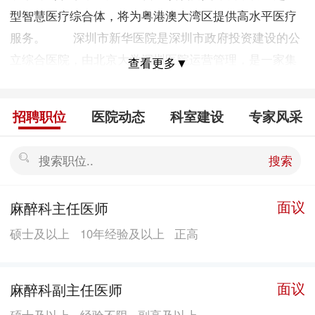
型智慧医疗综合体，将为粤港澳大湾区提供高水平医疗
服务。 深圳市新华医院是深圳市政府投资建设的公
立综合医院，由北京大学深圳医院运营管理，是一家集
查看更多▼
医疗、教学、科研、康复、预防保健功能于一体的三级
甲等现代化综合医院。医院坐落于龙华区民治街道，地
招聘职位
医院动态
科室建设
专家风采
铁4号线红山站西侧，占地面积5.7万平方米，总建筑面
积超50万平方米，规划床位2500张，具有高容积率、高
搜索
密度、高层数等特点。 作为深圳首座超大型医疗综
合体，市新华医院总投资约43亿元，主要分为地下区
面议
麻醉科主任医师
域、医技住院楼、全科室门诊和科研、教学办公楼四大
硕士及以上
10年经验及以上
正高
区域。医院在生命支持系统、医用系统、医用纯水系统
以及医技系统等方面，均采用集中式一体化成型的先进
系统设备，不仅便于医院未来的维护和保养，还能对各
面议
麻醉科副主任医师
科室的流量和服务品质进行集中监管，确保医疗服务的
硕士及以上
经验不限
副高及以上