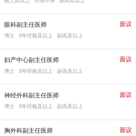
高效与优质。 市新华医院项目以医疗综合体为基
础，凸显城市公共属性，通过“立体分流”形式联通地
铁、城市主干道，通过绿化景观、休闲花园等打破建筑
面议
眼科副主任医师
与城市的边界，让医院与周边城市设施融为一体。医院
博士
5年经验及以上
副高及以上
不设围墙，周边规划街心公园、街巷式花园等绿化与休
闲空间，两座塔楼之间的裙楼顶部还打造有1.2万平方米
面议
妇产中心副主任医师
的多层次下沉花园、屋顶花园、街巷式花园、空中花
园，医院整体绿化达到了30%。 依托“现代、绿色、
博士
5年经验及以上
副高及以上
人文、智慧”理念，市新华医院着力营造“去医院化”的就
诊体验。“相较于传统的医疗空间，这里更像一个大型商
面议
神经外科副主任医师
业综合体，大家不用取号排队，而是能够通过智慧叫号
博士
5年经验及以上
副高及以上
系统实时知晓排队进度，在合适的时间及时前往就
诊。”医院相关负责人表示，在等待期间，人们不仅可以
在医院内部的餐厅、咖啡厅等休闲场所休息，还可以通
面议
胸外科副主任医师
过天桥系统前往周边的商业综合体，利用等待间隙逛