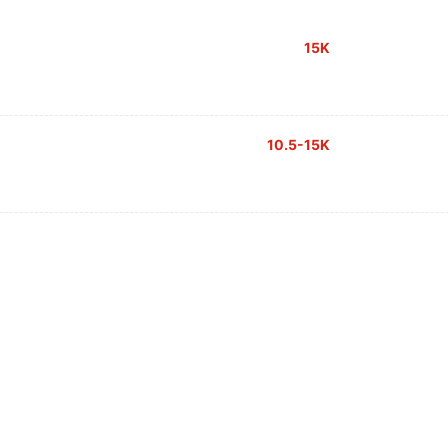
15K
10.5-15K