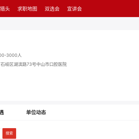
猎头
求职地图
双选会
宣讲会
00-3000人
石岐区湖滨路73号中山市口腔医院
遇
单位动态