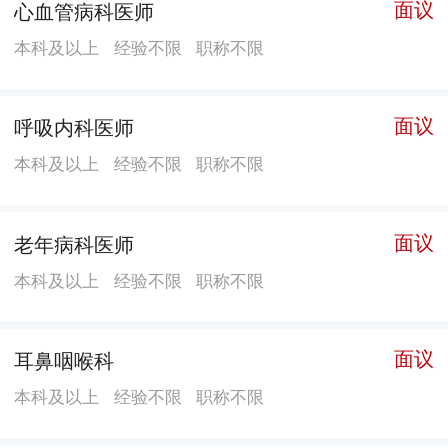
面议
心血管病科医师
综合治疗室，为病人提供“简、便、廉，验”的中医业
本科及以上
经验不限
职称不限
务，深受病人欢迎。此外，健康管理中心（治未病）积
极开展中医健康体检，加强治未病服务能力建设，为辖
区群众提供优质、全面的预防保健服务。 近年来，医院
面议
呼吸内科医师
借助区内外医联体和专科联盟平台的优势，与广西医科
本科及以上
经验不限
职称不限
大学附属肿瘤医院建立了肿瘤医联体，与中南大学湘雅
三医院、湖南省肿瘤医院、广东省中医院、广西中医药
面议
老年病科医师
大学建立了战略帮扶关系，与灵川县中医医院建立了紧
密型医联体关系，分别与日本熊本大肠肛门病院、美国
本科及以上
经验不限
职称不限
印第安纳大学医学院结为友好医院，广泛开展对外交
流，做强、做实桂林市中西医结合医院品牌。 医院坚持
面议
耳鼻咽喉科
改革创新，在全区率先实施“无假日医院”，是自治区级
文明单位、绿色环保医院、爱婴医院。医院正不断加强
本科及以上
经验不限
职称不限
内涵建设，完善服务功能，努力创建广西中西医结合品