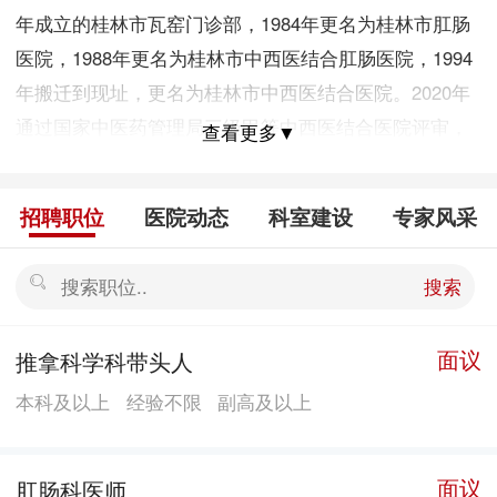
年成立的桂林市瓦窑门诊部，1984年更名为桂林市肛肠
医院，1988年更名为桂林市中西医结合肛肠医院，1994
年搬迁到现址，更名为桂林市中西医结合医院。2020年
通过国家中医药管理局三级甲等中西医结合医院评审，
查看更多▼
是一所集医疗、保健、教学和科研为一体的国家三级甲
等中西医结合医院。 医院环境优雅，设施完善。占地面
招聘职位
医院动态
科室建设
专家风采
积26891.10平方米，建筑面积28079.23平方米，业务用
房建筑面积26247.71平方米,在建建筑面积21050平方
搜索
米；下辖2个社区卫生服务中心，1个紧密型医联体；设
内、外、妇产、儿、肛肠、肿瘤、骨伤、脑病、重症、
面议
推拿科学科带头人
急诊、康复、放疗、针灸、推拿、治未病等临床科室26
本科及以上
经验不限
副高及以上
个，检验、输血、放射、核医学、病理、B超心电、药学
等医药技科室10个，住院病区17个，编制床位405张，
开放床位534张。拥有核磁供振、直线加速器、多排螺旋
面议
肛肠科医师