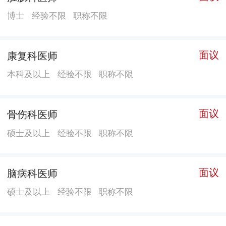
CT、SPECT/CT、C型臂X射线机、DR机、彩超、电子
博士
经验不限
职称不限
胃肠镜、胸腹腔镜、鼻咽喉内窥镜、宫腔检查镜、电切
镜、高清关节镜、椎间孔镜、混合动力碎石清石系统等
现代化医疗设备。 医院注重加强中医药内涵建设，完善
面议
康复科医师
服务体系功能，积极发挥中西医结合特色优势。学科建
本科及以上
经验不限
职称不限
设齐全，致力于打造重点专科，以带动全院学科建设发
展，肛肠科、肿瘤科、骨伤科三个自治区级中医重点专
面议
骨伤科医师
科在桂北和湘南地区有较大影响。肛肠科是我院技术力
量最强、对外影响最大的重点专科之一，现已发展成为
硕士及以上
经验不限
职称不限
桂北、湘南地区肛肠疾病防治中心；肿瘤科各种诊疗手
段及诊疗设备齐全，对各类肿瘤采用放疗、化疗、手
面议
脑病科医师
术、免疫、中医药等方法综合治疗，疗效显著；骨伤科
硕士及以上
经验不限
职称不限
积极开展新技术，专科实力不断增强；内科、儿科、妇
产科、普外等科室积极加强中医内涵建设，服务能力不
断提升。医院建立了中医综合治疗区，病房设立有中医