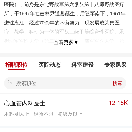
医院），前身是东北野战军第六纵队第十八师野战医疗
所，于1947年在吉林尹通县诞生，后随军南下，1951年
进驻湛江，经过70余年的不懈努力，现发展成为集医
疗、教学、科研为一体的军队三级甲等综合性医院。承
担海军军医大学（第二军医大学）、陆军军医大学（第
查看更多▼
三军医大学）、空军军医大学（第四军医大学）、南方
军医大学（原第一军医大学）、广东医科大学、广西右
招聘职位
医院动态
科室建设
专家风采
江民族医学院、贵州遵义医学院等院校教学任务，是广
东省住院医师规范化培训基地、社会医疗保险及各种商
搜索
业保险定点医院。 学科技术雄厚：医院现有各类卫生技
术人员1千余名，其中高级专业技术职务70余人，博、硕
12-15K
心血管内科医生
士60余人。设有42个专业科室，包括原广州军区神经外
本科及以上
经验不限
初级及以上
科中心、创伤骨科中心、神经内科重点学科、传染病重
点学科，胸痛中心。另设有心理卫生中心、血液净化中
心，急性心肌梗塞救治、颅脑外伤及重症救治、关节脊