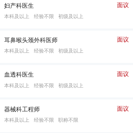
面议
妇产科医生
柱微创手术、胸腹部外科腔镜技术、烧创伤救治、传染
本科及以上
经验不限
初级及以上
病肝病治疗、脑血管神经疾病康复、消化内镜诊疗、手
足显微外科重建、直线加速器肿瘤放疗及综合诊疗等技
术区域领先，口腔、眼科、耳鼻喉科、腔道泌尿外科、
面议
耳鼻喉头颈外科医师
妇产科、儿科、呼吸、老年病、皮肤科、中医理疗、体
本科及以上
经验不限
初级及以上
检保健、特勤疗养等学科技术各具特色。 医疗设备先
进：配有目前最先进的瓦里安直线加速器肿瘤放疗系
面议
血透科医生
统、GE-16排PET-CT，GE-64排CT、口腔CT、西门子
1.5T核磁共振、数字化乳腺钼靶机，岛津数字胃肠机、
本科及以上
经验不限
初级及以上
双板大型DR、GE平板数字减影血管造影系统
（DSA），大型高低压氧舱，心脏及四维彩超，3D腹腔
面议
器械科工程师
镜、关节镜、脊柱内窥镜、电子胃肠镜、支气管镜、经
本科及以上
经验不限
职称不限
皮肾镜、输尿管软镜等多种微创诊疗设备。医院使用全
军医院信息管理系统“军卫一号工程”、PACS图像存档和